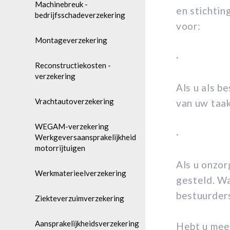
Machinebreuk -
en stichtin
bedrijfsschadeverzekering
voor:
Montageverzekering
·
Reconstructiekosten -
verzekering
Als u als b
Vrachtautoverzekering
van uw taak
WEGAM-verzekering
·
Werkgeversaansprakelijkheid
motorrijtuigen
Als u onzor
Werkmaterieelverzekering
gesteld.
Wa
bestuurders
Ziekteverzuimverzekering
Aansprakelijkheidsverzekering
Hebt u meer