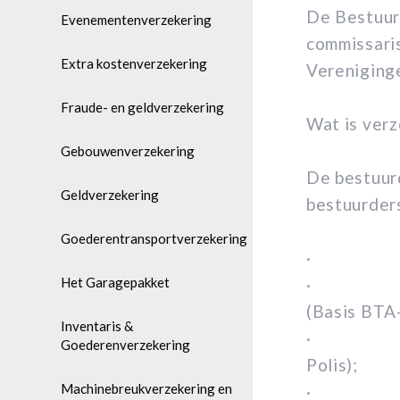
De Bestuurd
Evenementenverzekering
commissaris
Extra kostenverzekering
Vereniging
Fraude- en geldverzekering
Wat is ver
Gebouwenverzekering
De bestuur
Geldverzekering
bestuurder
Goederentransportverzekering
· Bestuur
Het Garagepakket
· Bestuur
(Basis BTA-
Inventaris &
· Bestuur
Goederenverzekering
Polis);
Machinebreukverzekering en
· Bestuur