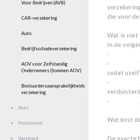
Voor Bedrijven (AVB)
verzekering
die voor de
CAR-verzekering
Auto
Wat is niet
In de volge
Bedrijfsschadeverzekering
· Wanneer
· Wanneer
AOV voor Zelfstandig
Ondernemers (Sommen AOV)
zodat uzelf
· Als spra
Bestuurdersaansprakelijkheids
verduisteri
verzekering
· Als spr
Auto
Wat kost d
Pensioenen
De exacte 
Vastgoed