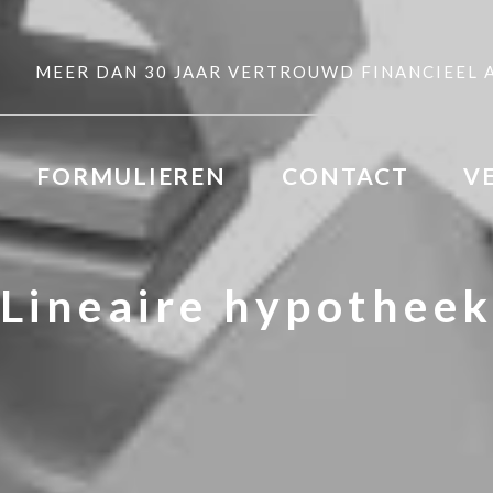
MEER DAN 30 JAAR VERTROUWD FINANCIEEL 
FORMULIEREN
CONTACT
V
Lineaire hypothee