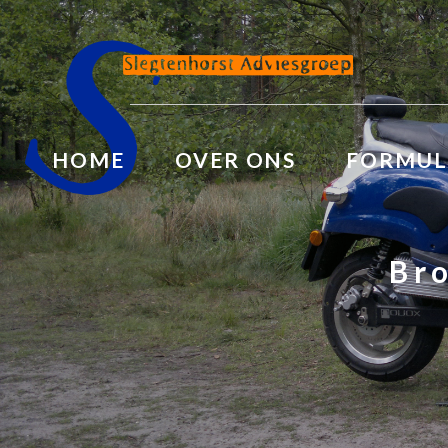
HOME
OVER ONS
FORMUL
Br