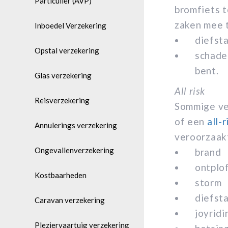
Particulier (AVP)
bromfiets 
zaken mee 
Inboedel Verzekering
diefst
Opstal verzekering
schade 
bent.
Glas verzekering
All risk
Reisverzekering
Sommige ve
of een
all-
Annulerings verzekering
veroorzaak
Ongevallenverzekering
brand
ontplo
Kostbaarheden
storm
diefst
Caravan verzekering
joyrid
Pleziervaartuig verzekering