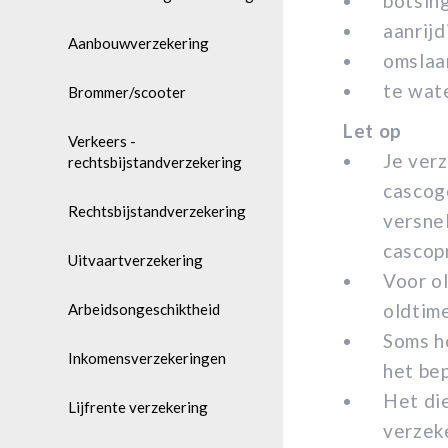
botsin
aanrijd
Aanbouwverzekering
omslaa
te wat
Brommer/scooter
Let op
Verkeers -
Je ver
rechtsbijstandverzekering
cascog
Rechtsbijstandverzekering
versne
cascop
Uitvaartverzekering
Voor ol
oldtim
Arbeidsongeschiktheid
Soms h
Inkomensverzekeringen
het be
Het die
Lijfrente verzekering
verzeke