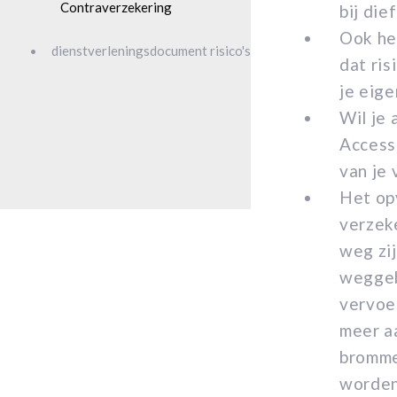
Contraverzekering
bij die
Ook he
dienstverleningsdocument risico's
dat ris
je eige
Wil je
Accesso
van je 
Het op
verzek
weg zij
weggeb
vervoe
meer a
brommer
worden 