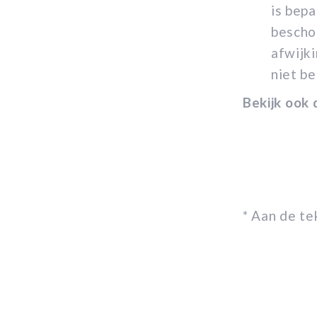
is bep
bescho
afwijki
niet b
Bekijk ook 
* Aan de t