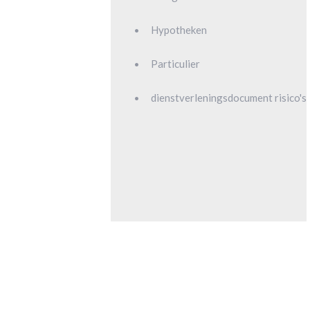
Hypotheken
Particulier
dienstverleningsdocument risico's