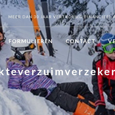
MEER DAN 30 JAAR VERTROUWD FINANCIEEL 
FORMULIEREN
CONTACT
V
kteverzuimverzeke