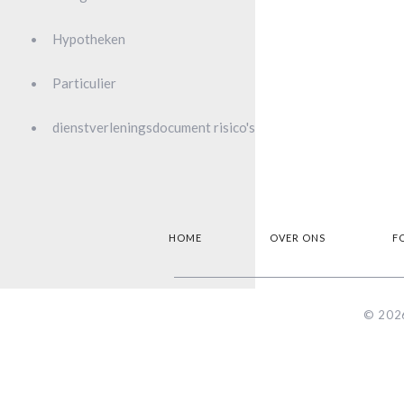
Hypotheken
Particulier
dienstverleningsdocument risico's
HOME
OVER ONS
F
© 2026