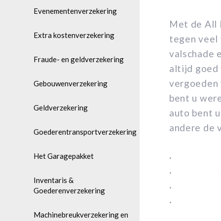
Evenementenverzekering
Met de All 
Extra kostenverzekering
tegen veel 
valschade e
Fraude- en geldverzekering
altijd goed
vergoeden w
Gebouwenverzekering
bent u were
Geldverzekering
auto bent u
andere de 
Goederentransportverzekering
Het Garagepakket
· Lap
· Smar
Inventaris &
· Tab
Goederenverzekering
· Com
Machinebreukverzekering en