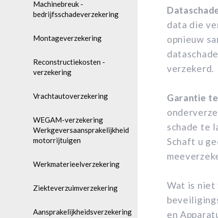
Machinebreuk -
Dataschade
bedrijfsschadeverzekering
data die ve
Montageverzekering
opnieuw sa
dataschade 
Reconstructiekosten -
verzekerd.
verzekering
Vrachtautoverzekering
Garantie t
onderverzek
WEGAM-verzekering
schade te l
Werkgeversaansprakelijkheid
motorrijtuigen
Schaft u ge
meeverzeke
Werkmaterieelverzekering
Wat is niet
Ziekteverzuimverzekering
beveiliging
Aansprakelijkheidsverzekering
en Apparatu