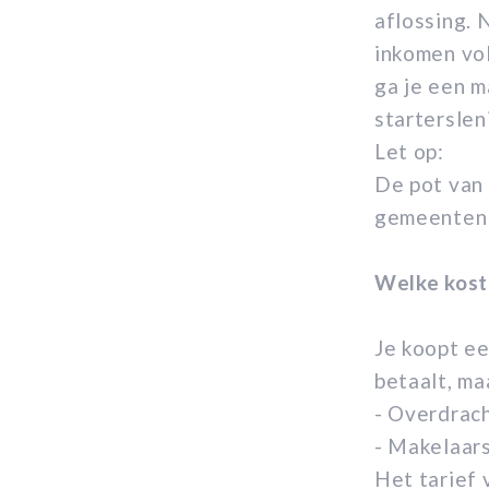
aflossing. 
inkomen vol
ga je een m
startersle
Let op:
De pot van 
gemeenten i
Welke koste
Je koopt ee
betaalt, ma
- Overdrach
- Makelaars
Het tarief 