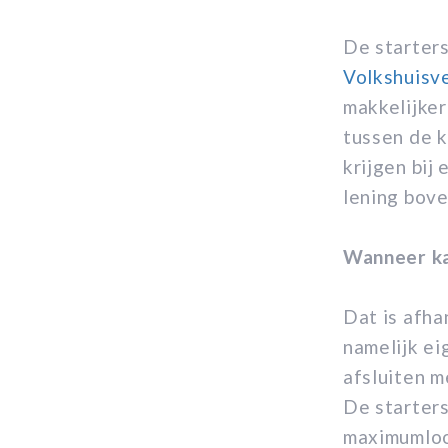
De starters
Volkshuisv
makkelijker
tussen de 
krijgen bij
lening bov
Wanneer ka
Dat is afha
namelijk ei
afsluiten 
De starters
maximumloop