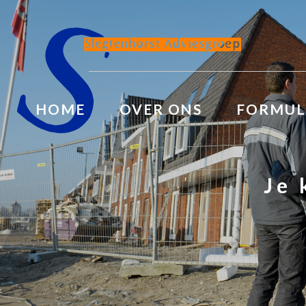
HOME
OVER ONS
FORMUL
Je 