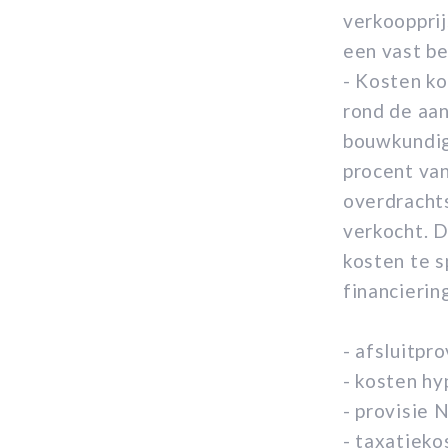
verkoopprij
een vast be
- Kosten ko
rond de aan
bouwkundig
procent van
overdrachts
verkocht. D
kosten te s
financierin
- afsluitpr
- kosten h
- provisie
- taxatiek