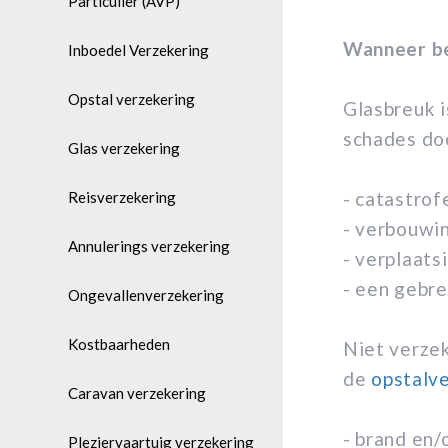
Particulier (AVP)
Wanneer be
Inboedel Verzekering
Opstal verzekering
Glasbreuk i
schades do
Glas verzekering
- catastrof
Reisverzekering
- verbouwi
Annulerings verzekering
- verplaats
- een gebre
Ongevallenverzekering
Kostbaarheden
Niet verzek
de
opstalv
Caravan verzekering
- brand en/
Pleziervaartuig verzekering