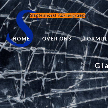
HOME
OVER ONS
FORMUL
Gl