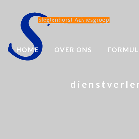
HOME
OVER ONS
FORMUL
dienstverle